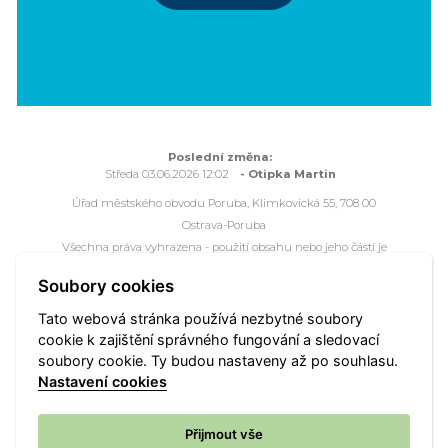
Poslední změna:
Středa 03.06.2026 12:02
- Otipka Martin
Úřad městského obvodu Poruba, Klimkovická 55, 708 00
Ostrava-Poruba
Všechna práva vyhrazena - použití obsahu nebo jeho částí je
možné pouze se souhlasem Úřadu městského obvodu Poruba.
Soubory cookies
Webové stránky jsou ve správě společnosti
OVANET a.s.
Tato webová stránka používá nezbytné soubory
cookie k zajištění správného fungování a sledovací
Mapa portálu
Přístupnost
Webmaster
Vyhledat
soubory cookie. Ty budou nastaveny až po souhlasu.
Nastavení cookies
Nastavení cookies
Přijmout vše