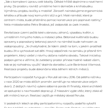
„Jde o komplexní úpravu celé lokality. Dětské hřiště doplníme o nové herní
prvky. Do prostoru rovněž umístíme herní domeček a knihobudku.
Výměnou projdou lavičky a mobiliář. Zároveň nainstalujeme ergonomická
lehátka a přibude nový komunitní stůl a gril. Malé náměstí, které je
centrem místa, bude přistíněno pomocí konstrukce pro popínavé rostliny,“
řekla místostarostka Petra Brodová, jež zodpovídá za úsek investic.
Revitalizace území počítá také s obnovou záhonů, výsadbou květin, s
umístěním hmyzího hotelu a instalací pítka. Betonové květináče budou
opraveny a popraskaný betonový povrch na náměstí bude nahrazen za
vodopropustný. „Je chvályhodné, že lidem záleží na tom, v jakém prostředí
budou žít a vychovávat své děti. Hravý odpočinek na osmáku je přesně tím
projektem, který vzešel z návrhu občana našeho obvodu. Takové iniciativy
podporujeme a věříme, že zvelebený prostor přinese hodně radosti všem,
kdo se jej rozhodnou využít,“ doplnila starostka Lucie Baránková Vilamová.
Realizace projektu bude dokončena letos během letních měsíců.
Participativní rozpočet funguje v Porubě od roku 2016. Od pátého ročníku
v roce 2020 se místo dílčích proměn zaměřuje na rekonstrukce celých
dvorů. Z došlých návrhů vybere odborná porota tři finalisty, které architekti
ve spolupráci s navrhovateli dopracují. Z hlasování vyjde vítěz, který získá až
pět miliónů korun. Realizaci zajišťuje městský obvod Poruba.
V posledních letech se díky participativnímu rozpočtu podařilo vytvořit
Duhové hřiště ve vnitrobloku ulice Plk. Rajmunda Prchaly, na křižovatce