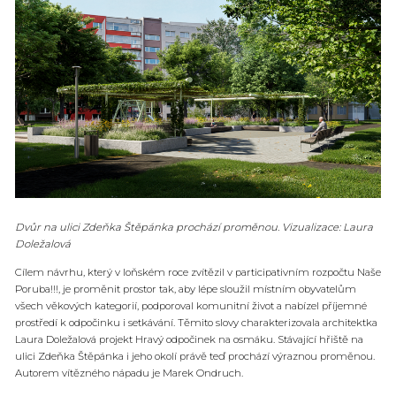
Dvůr na ulici Zdeňka Štěpánka prochází proměnou. Vizualizace: Laura
Doležalová
Cílem návrhu, který v loňském roce zvítězil v participativním rozpočtu Naše
Poruba!!!, je proměnit prostor tak, aby lépe sloužil místním obyvatelům
všech věkových kategorií, podporoval komunitní život a nabízel příjemné
prostředí k odpočinku i setkávání. Těmito slovy charakterizovala architektka
Laura Doležalová projekt Hravý odpočinek na osmáku. Stávající hřiště na
ulici Zdeňka Štěpánka i jeho okolí právě teď prochází výraznou proměnou.
Autorem vítězného nápadu je Marek Ondruch.