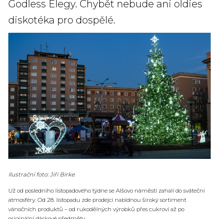
Godless Elegy. Chybět nebude ani oldies
diskotéka pro dospělé.
Ilustrační foto: Jiří Birke
Už od posledního listopadového týdne se Alšovo náměstí zahalí do sváteční
atmosféry. Od 28. listopadu zde prodejci nabídnou široký sortiment
vánočních produktů – od rukodělných výrobků přes cukroví až po
originální dárkové předměty.