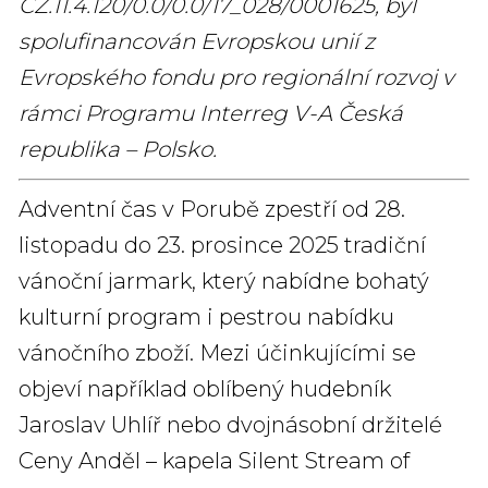
CZ.11.4.120/0.0/0.0/17_028/0001625, byl
spolufinancován Evropskou unií z
Evropského fondu pro regionální rozvoj v
rámci Programu Interreg V-A Česká
republika – Polsko.
Adventní čas v Porubě zpestří od 28.
listopadu do 23. prosince 2025 tradiční
vánoční jarmark, který nabídne bohatý
kulturní program i pestrou nabídku
vánočního zboží. Mezi účinkujícími se
objeví například oblíbený hudebník
Jaroslav Uhlíř nebo dvojnásobní držitelé
Ceny Anděl – kapela Silent Stream of