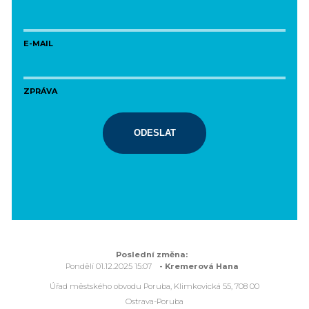
E-MAIL
ZPRÁVA
ODESLAT
Poslední změna:
Pondělí 01.12.2025 15:07
- Kremerová Hana
Úřad městského obvodu Poruba, Klimkovická 55, 708 00
Ostrava-Poruba