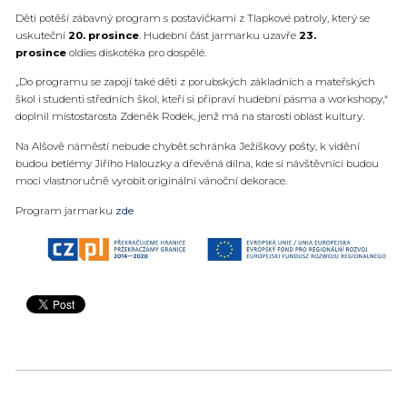
Děti potěší zábavný program s postavičkami z Tlapkové patroly, který se
uskuteční
20. prosince
. Hudební část jarmarku uzavře
23.
prosince
oldies diskotéka pro dospělé.
„Do programu se zapojí také děti z porubských základních a mateřských
škol i studenti středních škol, kteří si připraví hudební pásma a workshopy,“
doplnil místostarosta Zdeněk Rodek, jenž má na starosti oblast kultury.
Na Alšově náměstí nebude chybět schránka Ježíškovy pošty, k vidění
budou betlémy Jiřího Halouzky a dřevěná dílna, kde si návštěvníci budou
moci vlastnoručně vyrobit originální vánoční dekorace.
Program jarmarku
zde