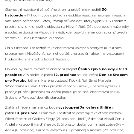
Slavnostní rozsvícení vánočního stromu proběhne v neděli
30.
listopadu
v 17 hodin. „Jde o jednu z nejoblíbenějších a nejpříjemnějších
akcí, které pořádáme. I letos ji zahájí průvod dětí, který vyjde v 16.30 hodin z
prostranství u kruhového objezdu na Hlavní třídě. Děti doprovodí mažoretky
a společně dorazí na Alšovo náměstí, kde rozsvítíme vánoční strom,“ uvedla
starostka Lucie Baránková Vilamová.
Od 30. listopadu se roztočí také charitativní kolotoč s pestrým kulturním
programem. Návštěvníci se mohou těšit na tradiční akce i na vystoupení
hudebníků známých z letních festivalů.
Do Poruby zavítá rovněž celonárodní projekt
Česko zpívá koledy
, a to
10.
prosince
v 18 hodin. V pátek
12. prosince
se uskuteční
Den se Srdcem
pro Porubu
, během kterého vystoupí Rock & Roll Band Marcela
Woodmana a Hlavní třídou projede vánoční vláček. „Finanční výtěžek z
prodeje punče i jízdenek na vláček poputuje na naši charitativní sbírku
Srdce pro Porubu,“ doplnila starostka.
Zlatým hřebem jarmarku bude
vystoupení Jaroslava Uhlíře
v
pátek
19. prosince
. O žánrovou pestrost se postarají také ethno-metaloví
Silent Stream of Godless Elegy (21. prosince), kteří již dvakrát získali Cenu
Anděl v kategorii Hard’n’heavy. Svůj prostor dostanou i mladé zpěvačky –
Adela (6. prosince), Barbara Kanyzová (11. prosince) a Aneska (20. prosince).