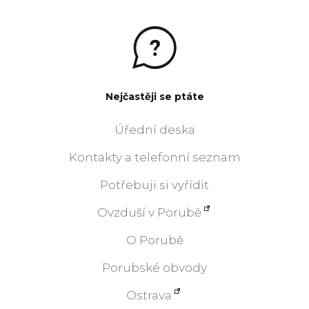
Nejčastěji se ptáte
Úřední deska
Kontakty a telefonní seznam
Potřebuji si vyřídit
Ovzduší v Porubě
O Porubě
Porubské obvody
Ostrava