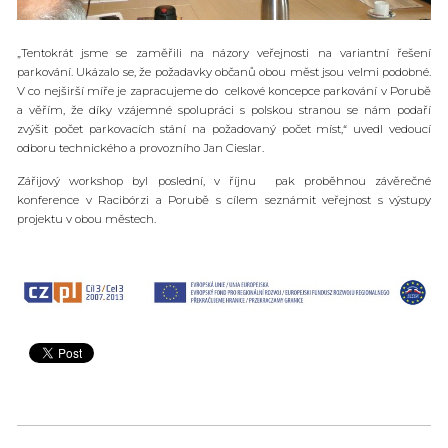
„Tentokrát jsme se zaměřili na názory veřejnosti na variantní řešení
parkování. Ukázalo se, že požadavky občanů obou měst jsou velmi podobné.
V co nejširší míře je zapracujeme do celkové koncepce parkování v Porubě
a věřím, že díky vzájemné spolupráci s polskou stranou se nám podaří
zvýšit počet parkovacích stání na požadovaný počet míst,“ uvedl vedoucí
odboru technického a provozního Jan Cieslar.
Zářijový workshop byl poslední, v říjnu pak proběhnou závěrečné
konference v Racibórzi a Porubě s cílem seznámit veřejnost s výstupy
projektu v obou městech.