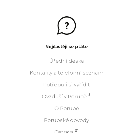
Nejčastěji se ptáte
Úřední deska
Kontakty a telefonní seznam
Potřebuji si vyřídit
Ovzduší v Porubě
O Porubě
Porubské obvody
Ostrava