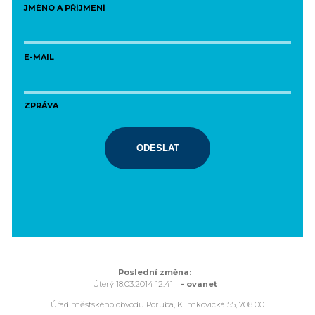
JMÉNO A PŘÍJMENÍ
E-MAIL
ZPRÁVA
ODESLAT
Poslední změna:
Úterý 18.03.2014 12:41
- ovanet
Úřad městského obvodu Poruba, Klimkovická 55, 708 00