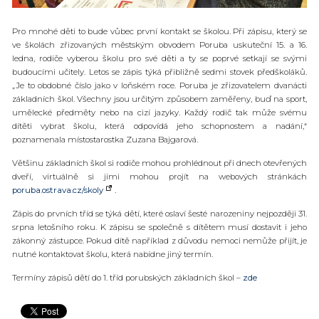
Pro mnohé děti to bude vůbec první kontakt se školou. Při zápisu, který se
ve školách zřizovaných městským obvodem Poruba uskuteční 15. a 16.
ledna, rodiče vyberou školu pro své děti a ty se poprvé setkají se svými
budoucími učitely. Letos se zápis týká přibližně sedmi stovek předškoláků.
„Je to obdobné číslo jako v loňském roce. Poruba je zřizovatelem dvanácti
základních škol. Všechny jsou určitým způsobem zaměřeny, buď na sport,
umělecké předměty nebo na cizí jazyky. Každý rodič tak může svému
dítěti vybrat školu, která odpovídá jeho schopnostem a nadání,“
poznamenala místostarostka Zuzana Bajgarová.
Většinu základních škol si rodiče mohou prohlédnout při dnech otevřených
dveří, virtuálně si jimi mohou projít na webových stránkách
poruba.ostrava.cz/skoly
.
Zápis do prvních tříd se týká dětí, které oslaví šesté narozeniny nejpozději 31.
srpna letošního roku. K zápisu se společně s dítětem musí dostavit i jeho
zákonný zástupce. Pokud dítě například z důvodu nemoci nemůže přijít, je
nutné kontaktovat školu, která nabídne jiný termín.
Termíny zápisů dětí do 1. tříd porubských základních škol –
zde