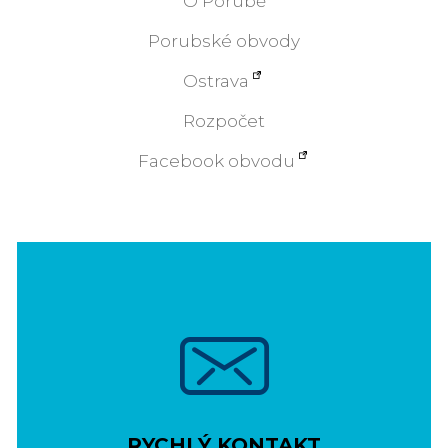
O Porubě
Porubské obvody
Ostrava
Rozpočet
Facebook obvodu
RYCHLÝ KONTAKT