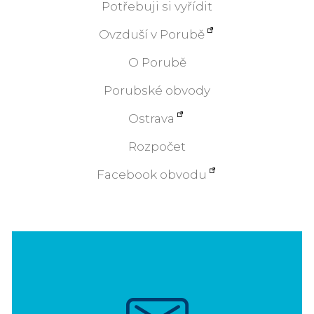
Potřebuji si vyřídit
Ovzduší v Porubě
O Porubě
Porubské obvody
Ostrava
Rozpočet
Facebook obvodu