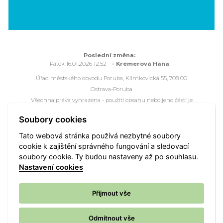
Poslední změna:
Pátek 16.01.2026 12:52
- Kremerová Hana
Úřad městského obvodu Poruba, Klimkovická 55, 708 00
Ostrava-Poruba
Všechna práva vyhrazena - použití obsahu nebo jeho částí je
možné pouze se souhlasem Úřadu městského obvodu Poruba.
Soubory cookies
Webové stránky jsou ve správě společnosti
OVANET a.s.
Tato webová stránka používá nezbytné soubory
cookie k zajištění správného fungování a sledovací
Mapa portálu
Přístupnost
Webmaster
Vyhledat
soubory cookie. Ty budou nastaveny až po souhlasu.
Nastavení cookies
Nastavení cookies
Přijmout vše
Odmítnout vše