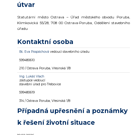
útvar
Statutární město Ostrava – Úřad městského obvodu Poruba,
Klimkovická 55/28, 708 00 Ostrava-Poruba, Oddělení stavebního
úřadu
Kontaktní osoba
Bc. Eva Pospěchová
vedoucí stavebního úřadu
599480610
210 / Ostrava Poruba, Vřesinská 1/8
Ing. Lukáš Vlach
zástupce vedoucí
stavební úřad pro Třebovice
599480619
314 / Ostrava Poruba, Vřesinská 1/8
Případná upřesnění a poznámky
k řešení životní situace