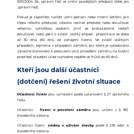
500/2004 Sb., správní řád, ve znění pozdějších předpisů (dále jen
„správní řád).
Pokud je zapotřebí nařídit ústní jednání nebo místní šetření, je-li
třeba někoho předvolat, někoho nechat předvést nebo doručovat
veřejnou vyhláškou osobám, jímž se prokazatelně nedaří
doručovat, nebo jde-li o zvlášť složitý případ - připočítává se doba
až 30 dnů (60 dnů od zahájení řízení). Ve zvlášť složitých
případech, zejména v případech záměrů, pro které je vyžadováno
závazné stanovisko k posouzení vlivů provedení záměru na životní
prostředí, stavební úřad rozhodne nejdéle ve lhůtě do 90 dnů.
Kteří jsou další účastníci
(dotčení) řešení životní situace
Účastníci řízení
jsou vymezeni podle ustanovení § 27 správního
řádu.
Účastníci
řízení o povolení záměru
jsou určeni v § 182
stavebního zákona.
Účastníci řízení
změny v užívání stavby
podle § 239 odst. 4
stavebního zákona