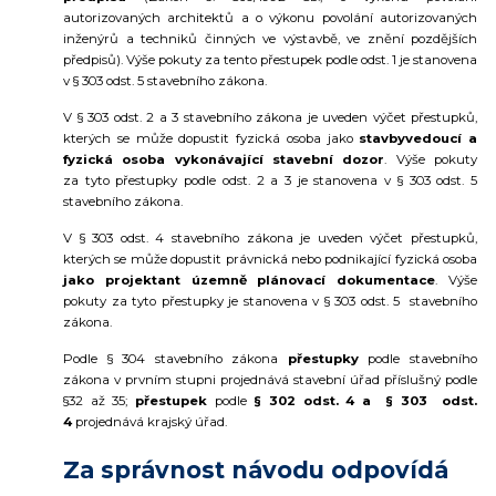
autorizovaných architektů a o výkonu povolání autorizovaných
inženýrů a techniků činných ve výstavbě, ve znění pozdějších
předpisů). Výše pokuty za tento přestupek podle odst. 1 je stanovena
v § 303 odst. 5 stavebního zákona.
V § 303 odst. 2 a 3 stavebního zákona je uveden výčet přestupků,
kterých se může dopustit fyzická osoba jako
stavbyvedoucí a
fyzická osoba vykonávající stavební dozor
. Výše pokuty
za tyto přestupky podle odst. 2 a 3 je stanovena v § 303 odst. 5
stavebního zákona.
V § 303 odst. 4 stavebního zákona je uveden výčet přestupků,
kterých se může dopustit právnická nebo podnikající fyzická osoba
jako projektant územně plánovací dokumentace
. Výše
pokuty za tyto přestupky je stanovena v § 303 odst. 5 stavebního
zákona.
Podle § 304 stavebního zákona
přestupky
podle stavebního
zákona v prvním stupni projednává stavební úřad příslušný podle
§32 až 35;
přestupek
podle
§ 302 odst. 4 a
§ 303 odst.
4
projednává krajský úřad.
Za správnost návodu odpovídá