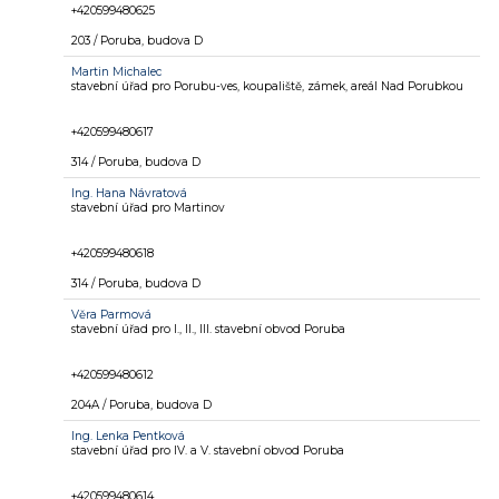
+420599480625
203 / Poruba, budova D
Martin Michalec
stavební úřad pro Porubu-ves, koupaliště, zámek, areál Nad Porubkou
+420599480617
314 / Poruba, budova D
Ing.
Hana Návratová
stavební úřad pro Martinov
+420599480618
314 / Poruba, budova D
Věra Parmová
stavební úřad pro I., II., III. stavební obvod Poruba
+420599480612
204A / Poruba, budova D
Ing.
Lenka Pentková
stavební úřad pro IV. a V. stavební obvod Poruba
+420599480614