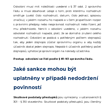
Odvolání musí mít náležitosti uvedené v § 37 odst. 2 správního
řádu a musí obsahovat údaje o tom, proti kterému rozhodnutí
směřuje (uvést číslo rozhodnutí, datum, číslo jednací, spisovou
značku), v jakém rozsahu ho napadá a v čem je spatřován rozpor
s právními předpisy nebo nesprávnost rozhodnutí nebo řízení, jež
mu předcházelo. Není-li v odvolání uvedeno, v jakém rozsahu
odvolatel rozhodnutí napadá, platí, že se domáhá zrušení celého
rozhodnutí. Odvolání se podává s potřebným počtem stejnopisů
tak, aby jeden stejnopis zůstal správnímu orgánu a aby každý
účastník dostal jeden stejnopis. Nepodá-li účastník potřebný počet
stejnopisů, vyhotoví je správní orgán na náklady účastníka.
Postup odvolání se řídí podle § 81-93 správního řádu.
Jaké sankce mohou být
uplatněny v případě nedodržení
povinností
Skutkové podstaty přestupků
jsou vymezeny v ustanoveních §
301 - § 310 stavebního. Skutkové podstaty přestupků jsou členěny