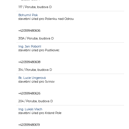
117 / Poruba, budova D
Bohumil Pisk
stavební úřad pro Polanku nad Odrou
+420599480606
313A / Poruba, budova D
Ing.
Jan Pobořil
stavební úřad pro Pustkovec
+420599480608
314 / Poruba, budova D
Bc.
Lucie Ungerová
stavební úřad pro Svinov
+420599480626
204 / Poruba, budova D
Ing.
Lukáš Vlach
stavební úřad pro Krásné Pole
+420599480619