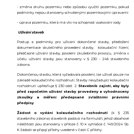
- změna druhu pozemku nebo způsobu využití pozemku, pokud
podmínky nejsou stanoveny schválenými pozemkovými úpravami
- úprava pozemku, která má vliv na schopnost vsakování vody
Užívání staveb
Postup a podmínky pro užívání dokončené stavby, předložení
dokumentace skutečného provedení stavby, kolaudační řízení,
předčasné užívání stavby, povolení zkušebního provozu, změna v
účelu užívání stavby jsou stanoveny v § 230 - 246 stavebního
zákona.
Dokončenou stavbu, která vyžadovala povolení, lze užívat pouze na
základě kolaudačního rozhodnutí. Stavby nevyžadující kolaudační
rozhodnutí upřesňuje
§ 230 odst. 2.
Stavebník zajistí, aby byly
před započetím užívání stavby provedeny a vyhodnoceny
zkoušky a měření předepsané zvláštními právními
předpisy
.
Žádost o vydání kolaudačního rozhodnutí
(k § 235
stavebního zákona) stavebník podává na formuláři, jehož obsahové
náležitosti jsou stanoveny v příloze č. 10 k vyhlášce č. 149/2024 Sb.
K žádosti se připojí přílohy uvedené v části C přílohy.