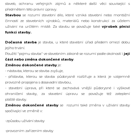
staveb, ochranu veřejných zájmů a některé další věci související s
předmětem této právní úpravy.
Stavbou
se rozumí stavební dílo, které vzniká stavební nebo montážní
činností ze stavebních výrobků, materiálů nebo konstrukcí za účelem
užívání na určitém místě. Za stavbu se považuje také
výrobek plnící
funkci stavby.
Dočasná stavba
je stavba, u které stavební úřad předem omezí dobu
jejího trvání.
Použití "pojmu stavba" ve stavebním zákoně se rozumí podle okolností i
její
část nebo změna dokončené stavby
.
Změnou dokončené stavby
je:
- nástavba, kterou se stavba zvyšuje,
- přístavba, kterou se stavba půdorysně rozšiřuje a která je vzájemně
provozně propojena s dosavadní stavbou,
- stavební úprava, při které se zachovává vnější půdorysné i výškové
ohraničení stavby, za stavební úpravu se považuje též zateplení
pláště stavby.
Změnou dokončené stavby
se rozumí také změna v užívání stavby
spočívající ve změně v:
-způsobu užívání stavby
-provozním zařízením stavby