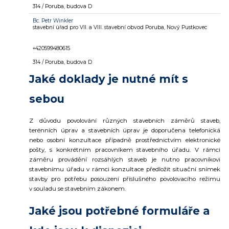
314 / Poruba, budova D
Bc.
Petr Winkler
stavební úřad pro VII. a VIII. stavební obvod Poruba, Nový Pustkovec
+420599480615
314 / Poruba, budova D
Jaké doklady je nutné mít s
sebou
Z důvodu
povolování různých stavebních záměrů
staveb,
terénních úprav a stavebních úprav je doporučena telefonická
nebo osobní konzultace případně prostřednictvím elektronické
pošty, s konkrétním pracovníkem stavebního úřadu. V rámci
záměru provádění rozsáhlých staveb je nutno pracovníkovi
stavebnímu úřadu
v rámci konzultace
předložit situační snímek
stavby pro potřebu posouzení
příslušného
povolovacího režimu
v souladu se stavebním zákonem
.
Jaké jsou potřebné formuláře a