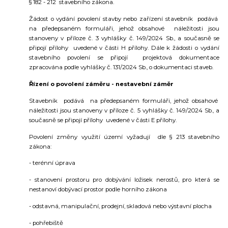
§ 182 - 212 stavebního zákona.
Žádost o vydání povolení stavby nebo zařízení stavebník podává
na předepsaném formuláři, jehož obsahové náležitosti jsou
stanoveny v příloze č. 3 vyhlášky č. 149/2024 Sb., a současně se
připojí přílohy uvedené v části H přílohy. Dále k žádosti o vydání
stavebního povolení se připojí projektová dokumentace
zpracována podle vyhlášky č. 131/2024 Sb., o dokumentaci staveb.
Řízení o povolení záměru - nestavební záměr
Stavebník podává na předepsaném formuláři, jehož obsahové
náležitosti jsou stanoveny v příloze č. 5 vyhlášky č. 149/2024 Sb., a
současně se připojí přílohy uvedené v části E přílohy.
Povolení změny využití území vyžadují dle § 213 stavebního
zákona:
- terénní úprava
- stanovení prostoru pro dobývání ložisek nerostů, pro která se
nestanoví dobývací prostor podle horního zákona
- odstavná, manipulační, prodejní, skladová nebo výstavní plocha
- pohřebiště