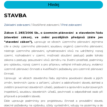
STAVBA
Základní zobrazení
/
Rozšířené zobrazení
/
Plné zobrazení
Zákon č. 283/2006 Sb., o územním plánování a stavebním řádu
(stavební zákon), ve znění pozdějších předpisů (dále jen
"stavební zákon"),
upravuje ve věcech územního plánování zejména
cíle a úkoly územního plánování, soustavu orgánů územního plánování,
nástroje územního plánování, vyhodnocování vlivů na udržitelný rozvoj
území, rozhodování v území, možnosti sloučení postupů podle tohoto
zákona s postupy posuzování vlivů záměru na životní prostředí, podmínky
pro výstavbu, rozvoj území a pro přípravu veřejné infrastruktury, evidenci
územně plánovací činnosti a kvalifikační požadavky pro územně plánovací
činnost.
Upravuje ve věcech stavebního řádu zejména povolování staveb a jejich
změn, terénních úprav a zařízení, užívání a odstraňování staveb, dohled a
zvláštní pravomoci stavebních úřadů, postavení a oprávnění autorizovaných
inspektorů, soustavu stavebních úřadů, povinnosti a odpovědnost osob při
přípravě a provádění staveb.
Dále upravuje podmínky pro projektovou činnost a provádění staveb,
obecné požadavky na výstavbu, účely vyvlastnění, vstupy na pozemky a do