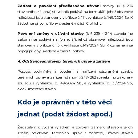
Žádost o povolení předčasného užívání
stavby (k § 236
stavebního zákona) stavebník podává na formuláři, jehož obsahové
náležitosti jsou stanoveny v příloze č. 11 k vyhlášce č. 149/2024 Sb. K
žádosti se připojí přílohy uvedené v části C přílohy.
Povolení změny v užívání stavby
(k § 239 - 244 stavebního
zákona) se podává na formuláři, jehož obsahové náležitosti jsou
stanoveny v příloze č. 13 k vyhlášce č.149/2024 Sb. K oznámení se
připojí přílohy uvedené v části C přílohy.
4. Odstraňování staveb, terénních úprav a zařízení
Postup, podmínky a povolení a nařízení odstranění stavby,
terénních úprav a zařízení stanoví § 247- 262 stavebního zákona v
souladu s vyhláškou č. 149/2024 Sb., a vyhláškou č. 131/2024 Sb.,
o dokumentaci staveb.
Kdo je oprávněn v této věci
jednat (podat žádost apod.)
Žadatelem o vydání vyjádření a povolení záměru staveb a jejich
změn, povolování terénních úprav a zařízení, užívání staveb