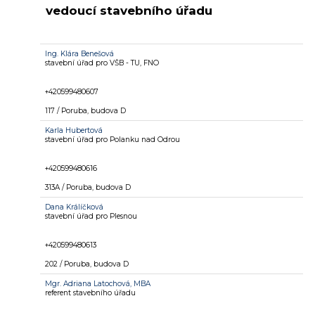
vedoucí stavebního úřadu
Ing.
Klára Benešová
stavební úřad pro VŠB - TU, FNO
+420599480607
117 / Poruba, budova D
Karla Hubertová
stavební úřad pro Polanku nad Odrou
+420599480616
313A / Poruba, budova D
Dana Králíčková
stavební úřad pro Plesnou
+420599480613
202 / Poruba, budova D
Mgr.
Adriana Latochová, MBA
referent stavebního úřadu