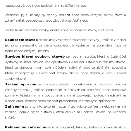
-způsobu výroby nebo podstatném rozšíření výroby
-činnosti, jejíž účinky by mohly ohrozit život nebo veřejné zdraví, život a
zdraví zvířat, bezpečnost nebo životní prostředí, nebo
-době trvání dočasné stavby, anebo změně dočasné stavby na trvalou
Souborem staveb
se rozumí vzájemně související stavby, jimiž se v rámci
jednoho stavebního záměru uskutečňuje výstavba na souvislém území
nebo za společným účelem.
Stavbou hlavní souboru staveb
se rozumí stavba, která určuje účel
výstavby souboru staveb. Vedlejší stavbou v souboru staveb se rozumí stavba,
která se stavbou hlavní svým účelem užívání nebo umístěním souvisí a
která zabezpečuje uživatelnost stavby hlavní nebo doplňuje účel užívání
stavby hlavní.
Terénní úpravou
se pro účely stavebního zákona rozumí zemní práce a
změny terénu, jimiž se podstatně mění vzhled prostředí nebo odtokové
poměry, těžební a jim podobné a s nimi související práce, nejedná-li se
o hornickou činnost nebo činnost prováděnou hornickým způsobem.
Zařízením
se v tomto zákoně rozumí technické zařízení, nebo reklamní
zařízení, pokud nejde o stavbu, která vzniká za účelem užívání na určitém
místě.
Reklamním zařízením
se rozumí panel, tabule, deska nebo konstrukce,