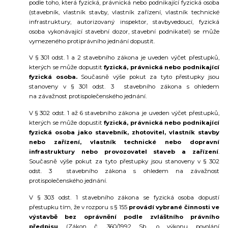
podle toho, která fyzická, právnická nebo podnikající fyzická osoba
(stavebník, vlastník stavby, vlastník zařízení, vlastník technické
infrastruktury, autorizovaný inspektor, stavbyvedoucí, fyzická
osoba vykonávající stavební dozor, stavební podnikatel) se může
vymezeného protiprávního jednání dopustit.
V § 301 odst. 1 a 2 stavebního zákona je uveden výčet přestupků,
kterých se může dopustit
fyzická, právnická nebo podnikající
fyzická osoba.
Současně výše pokut za tyto přestupky jsou
stanoveny v § 301 odst. 3 stavebního zákona s ohledem
na závažnost protispolečenského jednání.
V § 302 odst. 1 až 6 stavebního zákona je uveden výčet přestupků,
kterých se může dopustit
fyzická, právnická nebo podnikající
fyzická osoba jako stavebník, zhotovitel, vlastník stavby
nebo zařízení, vlastník technické nebo dopravní
infrastruktury nebo provozovatel staveb a zařízení
.
Současně výše pokut za tyto přestupky jsou stanoveny v § 302
odst. 3 stavebního zákona s ohledem na závažnost
protispolečenského jednání.
V § 303 odst. 1 stavebního zákona se fyzická osoba dopustí
přestupku tím, že v rozporu s § 155
provádí vybrané činnosti ve
výstavbě bez oprávnění podle zvláštního právního
předpisu
(Zákon č. 360/1992 Sb., o výkonu povolání