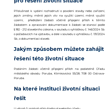
pro řešení životní situace
Příslušnost k vydání rozhodnutí o povolení stavby nebo zařízení,
jejich změny, měnit jejich vliv na využití území, měnit využití
území, předložení žádosti včetně připojení příloh k těmto
žádostem a zpracování dokumentace k žádosti se stanoví podle
§ 182 - 212 stavebního zákona, v souladu s vyhláškou č. 146/2024 Sb.
o požadavcích na výstavbu, a dále v souladu s vyhláškou č. 131/2024
Sb., o dokumentaci staveb.
Jakým způsobem můžete zahájit
řešení této životní situace
Podáním žádosti
včetně připojení příloh
na podatelně Úřadu
městského obvodu Poruba, Klimkovická 55/28, 708 00 Ostrava-
Poruba.
Na které instituci životní situaci
řešit
U věcně či místně příslušného stavebního úřadu.