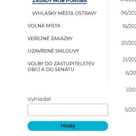
ZÁSADY MOB PORUBA
06/20
VYHLÁŠKY MĚSTA OSTRAVY
VOLNÁ MÍSTA
16/20
VEŘEJNÉ ZAKÁZKY
20/20
UZAVŘENÉ SMLOUVY
21/20
VOLBY DO ZASTUPITELSTEV
OBCÍ A DO SENÁTU
6/20
1/20
Vyhledat
5/20