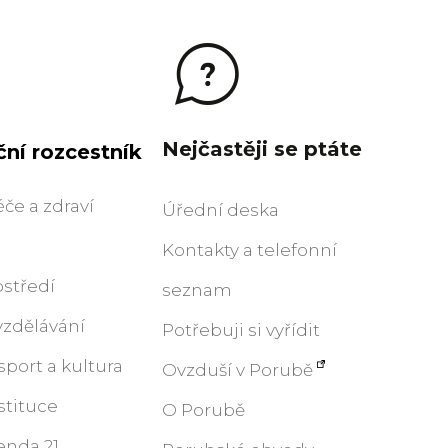
Nejčastěji se ptáte
ní rozcestník
éče a zdraví
Úřední deska
Kontakty a telefonní
ostředí
seznam
 vzdělávání
Potřebuji si vyřídit
 sport a kultura
Ovzduší v Porubě
stituce
O Porubě
enda 21