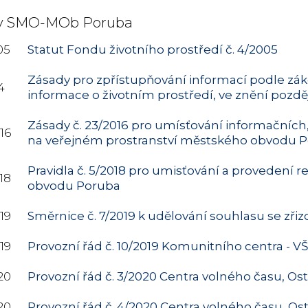
y SMO-MOb Poruba
05
Statut Fondu životního prostředí č. 4/2005
Zásady pro zpřístupňování informací podle zákon
4
informace o životním prostředí, ve znění pozdě
Zásady č. 23/2016 pro umísťování informačních
16
na veřejném prostranství městského obvodu 
Pravidla č. 5/2018 pro umisťování a provedení
18
obvodu Poruba
19
Směrnice č. 7/2019 k udělování souhlasu se zř
19
Provozní
ř
ád
č
. 10/2019 Komunitního centra - 
20
Provozní řád č. 3/2020 Centra volného času, Os
20
Provozní řád č. 4/2020 Centra volného času, Os