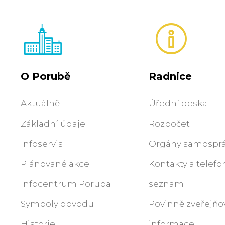
O Porubě
Radnice
Aktuálně
Úřední deska
Základní údaje
Rozpočet
Infoservis
Orgány samospr
Plánované akce
Kontakty a telefo
Infocentrum Poruba
seznam
Symboly obvodu
Povinně zveřejň
Historie
informace