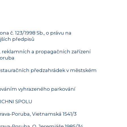
a č. 123/1998 Sb., o právu na
jších předpisů
, reklamních a propagačních zařízení
Poruba
 restauračních předzahrádek v městském
izováním vyhrazeného parkování
VŠICHNI SPOLU
trava-Poruba, Vietnamská 1541/3
trava-Poruba, O. Jeremiáše 1985/34