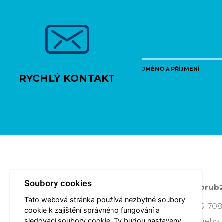
JMÉNO A PŘÍJMENÍ
RYCHLÝ KONTAKT
Soubory cookies
Poslední změna:
Středa 18.03.2026 07:50
- porub
Tato webová stránka používá nezbytné soubory
Úřad městského obvodu Poruba, Klimkovická 55, 708
cookie k zajištění správného fungování a
sledovací soubory cookie. Ty budou nastaveny
Všechna práva vyhrazena - použití obsahu nebo jeho 