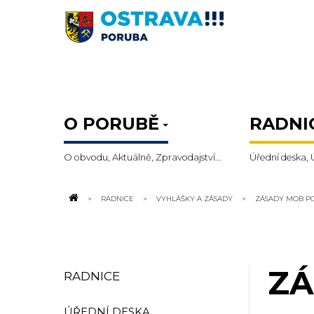
O PORUBĚ
RADNI
O obvodu, Aktuálně, Zpravodajství...
Úřední deska, 
RADNICE
VYHLÁŠKY A ZÁSADY
ZÁSADY MOB P
ZÁ
RADNICE
ÚŘEDNÍ DESKA