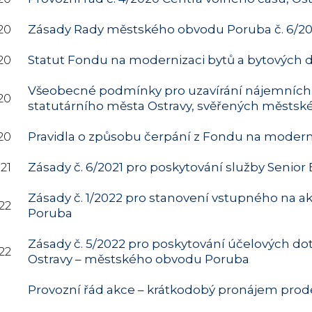
20
Zásady
Rady městského obvodu Poruba č. 6/202
20
Statut Fondu na modernizaci bytů a bytových 
Všeobecné podmínky pro uzavírání nájemních s
20
statutárního města Ostravy, svěřených městs
20
Pravidla o způsobu čerpání z Fondu na moderni
21
Zásady č. 6/2021 pro poskytování služby Senio
Zásady č. 1/2022 pro stanovení vstupného n
22
Poruba
Zásady č. 5/2022 pro poskytování účelových do
22
Ostravy – městského obvodu Poruba
Provozní řád akce – krátkodobý pronájem prode