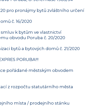
0 pro pronájmy bytů zvláštního určení
domů č. 16/2020
mluv k bytům ve vlastnictví
kému obvodu Poruba č. 20/2020
zaci bytů a bytových domů č. 21/2020
r EXPRES PORUBA!!!
a akce pořádané městským obvodem
tací z rozpočtu statutárního města
jního místa / prodejního stánku