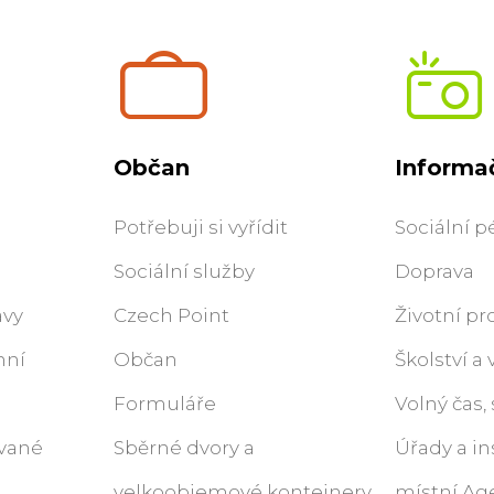
Občan
Informač
Potřebuji si vyřídit
Sociální p
Sociální služby
Doprava
ávy
Czech Point
Životní pr
nní
Občan
Školství a
Formuláře
Volný čas,
ované
Sběrné dvory a
Úřady a in
velkoobjemové kontejnery
místní Ag