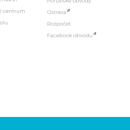
Porubské obvody
í centrum
Ostrava
polu
Rozpočet
Facebook obvodu