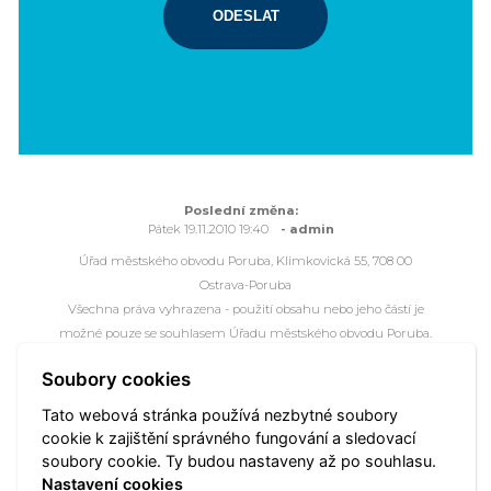
ODESLAT
Poslední změna:
Pátek 19.11.2010 19:40
- admin
Úřad městského obvodu Poruba, Klimkovická 55, 708 00
Ostrava-Poruba
Všechna práva vyhrazena - použití obsahu nebo jeho částí je
možné pouze se souhlasem Úřadu městského obvodu Poruba.
Webové stránky jsou ve správě společnosti
OVANET a.s.
Soubory cookies
Mapa portálu
Přístupnost
Webmaster
Vyhledat
Tato webová stránka používá nezbytné soubory
cookie k zajištění správného fungování a sledovací
Nastavení cookies
soubory cookie. Ty budou nastaveny až po souhlasu.
Nastavení cookies