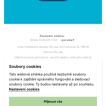
Poslední změna:
Středa 31.08.2011 17:03
- poruba7
Úřad městského obvodu Poruba, Klimkovická 55, 708 00
Ostrava-Poruba
Všechna práva vyhrazena - použití obsahu nebo jeho částí je
možné pouze se souhlasem Úřadu městského obvodu Poruba.
Soubory cookies
Webové stránky jsou ve správě společnosti
OVANET a.s.
Tato webová stránka používá nezbytné soubory
cookie k zajištění správného fungování a sledovací
Mapa portálu
Přístupnost
Webmaster
Vyhledat
soubory cookie. Ty budou nastaveny až po souhlasu.
Nastavení cookies
Nastavení cookies
Přijmout vše