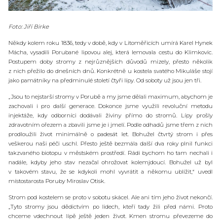
Foto: Jiří Birke
Někdy kolem roku 1836, tedy v době, kdy v Litoměřicích umírá Karel Hynek
Mácha, vysadili Porubané lipovou alej, která lemovala cestu do Klimkovic.
Postupem doby stromy z nejrůznějších důvodů mizely, přesto několik
z nich přežilo do dnešních dnů. Konkrétně u kostela svatého Mikuláše stojí
jako památníky na předminulé století čtyři lípy. Od soboty už jsou jen tři.
„Jsou to nejstarší stromy v Porubě a my jsme dělali maximum, abychom je
zachovali i pro další generace. Dokonce jsme využili revoluční metodu
injektáže, kdy odborníci dodávali živiny přímo do stromů. Lípy prošly
zdravotním ořezem a zbavili jsme je i jmelí. Podle odhadů jsme třem z nich
prodloužili život minimálně o padesát let. Bohužel čtvrtý strom i přes
veškerou naši péči uschl. Přesto ještě bezmála další dva roky plnil funkci
takzvaného biotopu v městském prostředí. Rádi bychom ho tam nechali i
nadále, kdyby jeho stav nezačal ohrožovat kolemjdoucí. Bohužel už byl
v takovém stavu, že se kdykoli mohl vyvrátit a někomu ublížit,“ uvedl
místostarosta Poruby Miroslav Otisk.
Strom pod kostelem se proto v sobotu skácel. Ale ani tím jeho život nekončí.
„Tyto stromy jsou dědictvím po lidech, kteří tady žili před námi. Proto
chceme vdechnout lípě ještě jeden život. Kmen stromu převezeme do