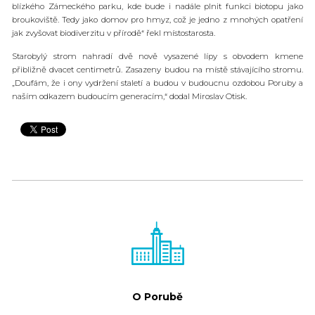
blízkého Zámeckého parku, kde bude i nadále plnit funkci biotopu jako
broukoviště. Tedy jako domov pro hmyz, což je jedno z mnohých opatření
jak zvyšovat biodiverzitu v přírodě“ řekl místostarosta.
Starobylý strom nahradí dvě nově vysazené lípy s obvodem kmene
přibližně dvacet centimetrů. Zasazeny budou na místě stávajícího stromu.
„Doufám, že i ony vydržení staletí a budou v budoucnu ozdobou Poruby a
naším odkazem budoucím generacím,“ dodal Miroslav Otisk.
O Porubě