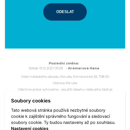
ODESLAT
Poslední změna:
Středa 15.12.2021 09:28
- Kremerová Hana
Úřad městského obvodu Poruba, Klimkovická 55, 708 00
Ostrava-Poruba
Všechna práva vyhrazena - použití obsahu nebo jeho částí je
možné pouze se souhlasem Úřadu městského obvodu Poruba.
Soubory cookies
Webové stránky jsou ve správě společnosti
OVANET a.s.
Tato webová stránka používá nezbytné soubory
cookie k zajištění správného fungování a sledovací
Mapa portálu
Přístupnost
Webmaster
Vyhledat
soubory cookie. Ty budou nastaveny až po souhlasu.
Nastavení cookies
Nastavení cookies