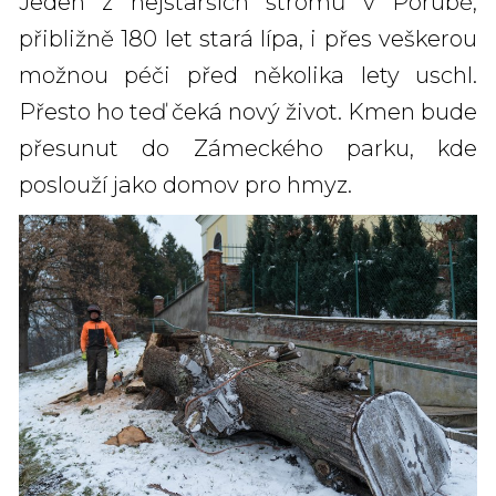
Jeden z nejstarších stromů v Porubě,
přibližně 180 let stará lípa, i přes veškerou
možnou péči před několika lety uschl.
Přesto ho teď čeká nový život. Kmen bude
přesunut do Zámeckého parku, kde
poslouží jako domov pro hmyz.