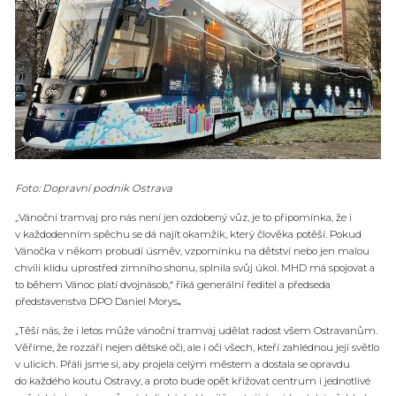
Foto: Dopravní podnik Ostrava
„Vánoční tramvaj pro nás není jen ozdobený vůz, je to připomínka, že i
v každodenním spěchu se dá najít okamžik, který člověka potěší. Pokud
Vánočka v někom probudí úsměv, vzpomínku na dětství nebo jen malou
chvíli klidu uprostřed zimního shonu, splnila svůj úkol. MHD má spojovat a
to během Vánoc platí dvojnásob,“ říká generální ředitel a předseda
představenstva DPO Daniel Morys
.
„Těší nás, že i letos může vánoční tramvaj udělat radost všem Ostravanům.
Věříme, že rozzáří nejen dětské oči, ale i oči všech, kteří zahlédnou její světlo
v ulicích. Přáli jsme si, aby projela celým městem a dostala se opravdu
do každého koutu Ostravy, a proto bude opět křižovat centrum i jednotlivé