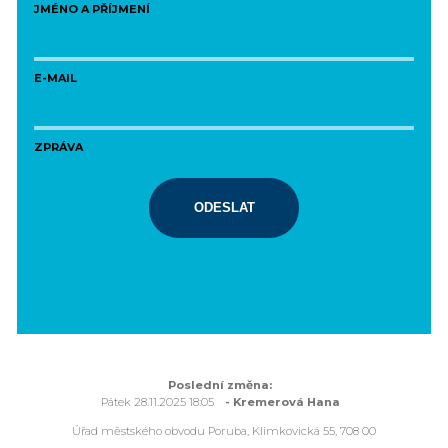
JMÉNO A PŘÍJMENÍ
E-MAIL
ZPRÁVA
ODESLAT
Poslední změna:
Pátek 28.11.2025 18:05
- Kremerová Hana
Úřad městského obvodu Poruba, Klimkovická 55, 708 00