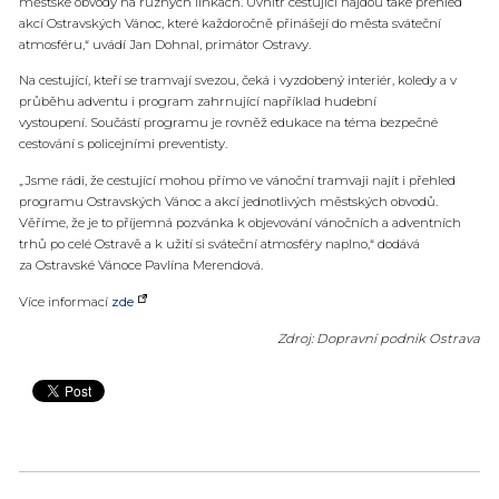
městské obvody na různých linkách. Uvnitř cestující najdou také přehled
akcí Ostravských Vánoc, které každoročně přinášejí do města sváteční
atmosféru,“ uvádí Jan Dohnal, primátor Ostravy.
Na cestující, kteří se tramvají svezou, čeká i vyzdobený interiér, koledy a v
průběhu adventu i program zahrnující například hudební
vystoupení.
Součástí programu je rovněž edukace na téma bezpečné
cestování s policejními preventisty.
„Jsme rádi, že cestující mohou přímo ve vánoční tramvaji najít i přehled
programu Ostravských Vánoc a akcí jednotlivých městských obvodů.
Věříme, že je to příjemná pozvánka k objevování vánočních a adventních
trhů po celé Ostravě a k užití si sváteční atmosféry naplno,“ dodává
za Ostravské Vánoce Pavlína Merendová.
Více informací
zde
Zdroj: Dopravní podnik Ostrava