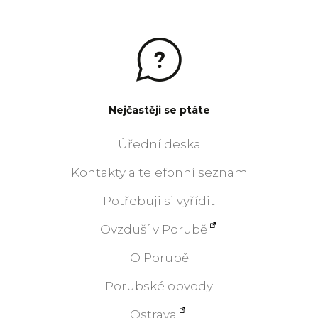
Nejčastěji se ptáte
Úřední deska
Kontakty a telefonní seznam
Potřebuji si vyřídit
Ovzduší v Porubě
O Porubě
Porubské obvody
Ostrava