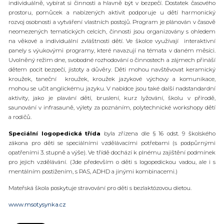
individuálně, vybírat si činnosti a hlavně být v bezpečí. Dostatek časového
prostoru, pomůcek a nabízených aktivit podporuje u dětí harmonický
rozvoj osobnosti a vytváření vlastních postojů. Program je plánován v časově
neomezených tematických celcích, činnosti jsou organizovány s ohledem
na věkové a individuální zvláštnosti dětí. Ve školce využívají interaktivní
panely s výukovými programy, které navazují na témata v daném měsíci.
Uvolněný režim dne, svobodné rozhodování o činnostech a zájmech přináší
dětem pocit bezpečí, jistoty a důvěry. Děti mohou navštěvovat keramický
kroužek, taneční kroužek, kroužek jazykové výchovy a komunikace,
mohou se učit anglickému jazyku. V nabídce jsou také další nadstandardní
aktivity, jako je plavání dětí, bruslení, kurz lyžování, školu v přírodě,
saunování v infrasauně, výlety za poznáním, polytechnické workshopy dětí
a rodičů.
Speciální logopedická třída
byla zřízena dle § 16 odst. 9 školského
zákona pro děti se speciálními vzdělávacími potřebami (s podpůrnými
opatřeními 3. stupně a výše). Ve třídě dochází k plnému zajištění podmínek
pro jejich vzdělávání. (Jde především o děti s logopedickou vadou, ale i s
mentálním postižením, s PAS, ADHD a jinými kombinacemi.)
Mateřská škola poskytuje stravování pro děti s bezlaktózovou dietou.
www.msotysynka.cz