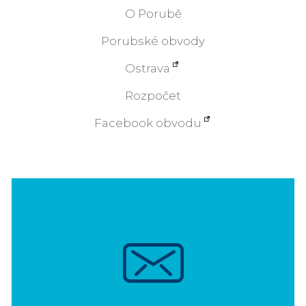
O Porubě
Porubské obvody
Ostrava
Rozpočet
Facebook obvodu