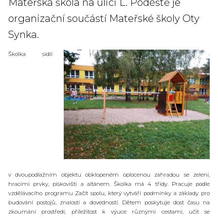
Mateřská škola na ulici L. Podéště je
organizační součástí Mateřské školy Oty
Synka.
Školka sídlí
v dvoupodlažním objektu obklopeném oplocenou zahradou se zelení,
hracími prvky, pískovišti a altánem. Školka má 4 třídy. Pracuje podle
vzdělávacího programu Začít spolu, který vytváří podmínky a základy pro
budování postojů, znalostí a dovedností. Dětem poskytuje dost času na
zkoumání prostředí, příležitost k výuce různými cestami, učit se