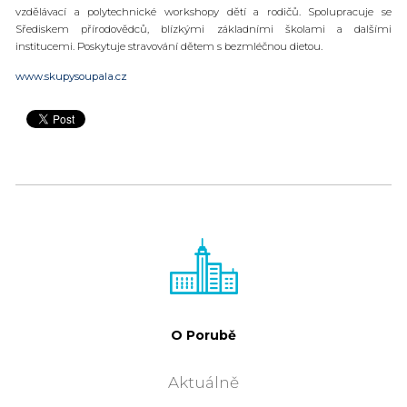
vzdělávací a polytechnické workshopy dětí a rodičů. Spolupracuje se
Sřediskem přírodovědců, blízkými základními školami a dalšími
institucemi. Poskytuje stravování dětem s bezmléčnou dietou.
www.skupysoupala.cz
O Porubě
Aktuálně