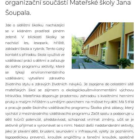
organizační součástí Mateřské školy Jana
Šoupala.
Jde o sídlištní školku nacházející
se v klidném prostředí plném
zeleně. V blízkosti školky se
nachází les, lesopark, hřiště,
základní škola a rybník. Tento úzký
kontakt s přírodou škola využívá ve
vzdělávací práci s dětmi a zařazuje
do svého programu aktivity, které
se týkají environmentálního
vzdělávání, vytváření zdravého
životního stylu a zdravých životních návyků. Je zapojena do celostátní sítě
mateřských škol se zájmem o ekologickou/environmentální výchovu
Mrkvička. Mateřinka disponuje prostornou zahradou s kvalitními herními
prvky a malým hřištěm s umělým povrchem na míčové hry dětí. Má 5 tříd
a pracuje podle školního vzdělávacího programu
Školka plná zábavy, který
vychází z mezinárodního vzdělávacího programu Začít spolu a podporuje u
dětí tvůrčí potenciál, představivost, schopnost vnímat změny, učit se je
aktivně přijímat a vyrovnávat se s nimi. Nabízí další nadstandardní aktivity,
jako je plavání dětí, bruslení, saunování v infrasauně, výlety za poznáním,
logopedickou prevenci, kroužek angličtiny a taneční kroužek, společné