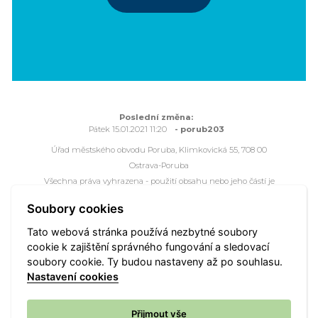
Poslední změna:
Pátek 15.01.2021 11:20
- porub203
Úřad městského obvodu Poruba, Klimkovická 55, 708 00
Ostrava-Poruba
Všechna práva vyhrazena - použití obsahu nebo jeho částí je
možné pouze se souhlasem Úřadu městského obvodu Poruba.
Soubory cookies
Webové stránky jsou ve správě společnosti
OVANET a.s.
Tato webová stránka používá nezbytné soubory
cookie k zajištění správného fungování a sledovací
Mapa portálu
Přístupnost
Webmaster
Vyhledat
soubory cookie. Ty budou nastaveny až po souhlasu.
Nastavení cookies
Nastavení cookies
Přijmout vše