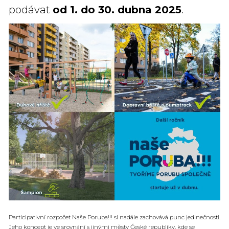
podávat
od 1. do 30. dubna 2025
.
Participativní rozpočet Naše Poruba!!! si nadále zachovává punc jedinečnosti.
Jeho koncept je ve srovnání s jinými městy České republiky, kde se