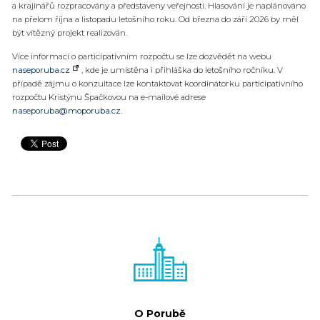
a krajinářů rozpracovány a představeny veřejnosti. Hlasování je naplánováno
na přelom října a listopadu letošního roku. Od března do září 2026 by měl
být vítězný projekt realizován.
Více informací o participativním rozpočtu se lze dozvědět na webu
naseporuba.cz
, kde je umístěna i přihláška do letošního ročníku. V
případě zájmu o konzultace lze kontaktovat koordinátorku participativního
rozpočtu Kristýnu Špačkovou na e-mailové adrese
naseporuba@moporuba.cz
.
O Porubě