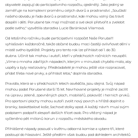
obyvatelé zapojují do participativního rozpočtu, ojedinělý. Jako jediný se
zaměřuje na komplexní proměnu celých dvorů a prostranství. „Součástí
našeho obvodu je řada dvorů a prostranství, kde mohou volný čas trávit
dospělí i děti. Porubané tak mají možnost si své okolí přetvořit a zvelebit
podle svého,“ vysvětlila starostka Lucie Baránková Vilamová.
Od letošního ročníku bude participativní rozpočet Naše Poruba!!!
vyhlašován každoročně, takže občané budou moci častěji ovlivňovat dění v
místě svého bydliště. Projekty pro tento rok lze přihlásit od 1. do 30.
dubna. Učinit tak mohou i autoři, kteří v předchozích ročnících neuspěli.
„Víme o mnoha zdařilých nápadech, kterým v minulosti chybělo málo, aby
uspěly a byly realizovány. Předkladatelé je mohou ještě více rozpracovat,
přidat třeba nové prvky, a přihlásit letos,“ doplnila starostka.
Pravidla, která se v předchozích letech osvědčila, jsou stejná. Svůj nápad
mohou podat Porubané starší 15 let. Navrhované projekty je možné zacílit
na úpravu zeleně, zpevněných ploch, mobiliářů, pískovišť i herních prvků.
Pro sportovní plochy mohou autoři zvolit nový povrch a hřiště doplnit o
branky, basketbalové koše, šachové stolky apod. A každý návrh musí svým
podpisem podpořit alespoň dalších třicet osob. Pro vítězný nápad je
vyčleněno pět milionů korun z rozpočtu městského obvodu.
Přihlášené nápady posoudí v květnu odborná komise a vybere tři, které
postoupí do hlasování. Ještě předtím však budou pod dohledem architektů