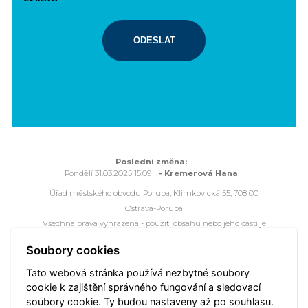
ODESLAT
Poslední změna:
Pondělí 31.03.2025 15:09
- Kremerová Hana
Úřad městského obvodu Poruba, Klimkovická 55, 708 00
Ostrava-Poruba
Všechna práva vyhrazena - použití obsahu nebo jeho částí je
možné pouze se souhlasem Úřadu městského obvodu Poruba.
Soubory cookies
Webové stránky jsou ve správě společnosti
OVANET a.s.
Tato webová stránka používá nezbytné soubory
cookie k zajištění správného fungování a sledovací
Mapa portálu
Přístupnost
Webmaster
Vyhledat
soubory cookie. Ty budou nastaveny až po souhlasu.